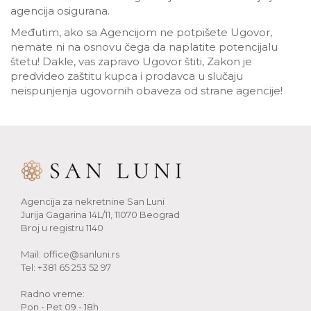
agencija osigurana.
Međutim, ako sa Agencijom ne potpišete Ugovor,
nemate ni na osnovu čega da naplatite potencijalu
štetu! Dakle, vas zapravo Ugovor štiti, Zakon je
predvideo zaštitu kupca i prodavca u slučaju
neispunjenja ugovornih obaveza od strane agencije!
Agencija za nekretnine San Luni
Jurija Gagarina 14L/11, 11070 Beograd
Broj u registru 1140
Mail:
office@sanluni.rs
Tel:
+381 65 253 52 97
Radno vreme:
Pon - Pet 09 - 18h