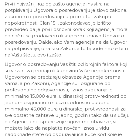
Prvi i najvažniji razlog zašto agencija insistira na
potpisivanju Ugovora o posredovanju je slovo zakona.
Zakonom o posredovanju u prometu i zakupu
nepokretnosti, Član 15. , zakonodavac je izričito
predvideo da je prvi i osnovni korak koji agencija mora
da načini sa prodavcem ili kupcem upravo Ugovor o
posredovanju. Dakle, ako Vam agencija ne da Ugovor
na potpisivanje, ona krši Zakon, a to takođe može biti i
na Vašu štetu, evo i zašto.
Ugovor o posredovanju Vas štiti od brojnih faktora koji
su vezani za prodaju ili kupovinu Vaše nepokretnosti.
Ugovorom se preciziraju obaveze Agencije prema
Vama, a po Zakonu, Agencije su i osigurane od
profesionalne odgovornosti, (iznos osiguranja je
minimalno 15,000 eura, u dinarskoj protivvrednosti po
jednom osiguranom slučaju, odnosno ukupno
minimalno 45,000 eura u dinarskoj protivvrednosti za
sve odštetne zahteve u jednoj godini) tako da u slučaju
da Agencija ne ispuni svoje ugovorne obaveze, vi
možete lako da naplatite novčani iznos u vidu
nadoknade štete od osiguravajuće kuće kod koje je